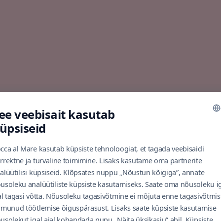
ee veebisait kasutab
üpsiseid
cca al Mare kasutab küpsiste tehnoloogiat, et tagada veebisaidi
rrektne ja turvaline toimimine. Lisaks kasutame oma partnerite
alüütilisi küpsiseid. Klõpsates nuppu „Nõustun kõigiga”, annate
usoleku analüütiliste küpsiste kasutamiseks. Saate oma nõusoleku i
al tagasi võtta. Nõusoleku tagasivõtmine ei mõjuta enne tagasivõtmis
imunud töötlemise õiguspärasust. Lisaks saate küpsiste kasutamise
usolekut igal ajal kohandada nupu „Näita üksikasju” abil. Küpsiste