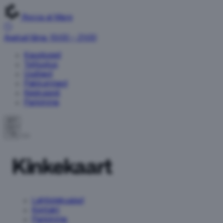
Rocca al Mare
Avatud täna: 10:00 – 21:00
Kauplused
Toitlustus
Uudised
Pakkumised
Keskusest
Parkimine
ET
Kinkekaart
Lahtiolekuajad
Kontakt
Parkimine