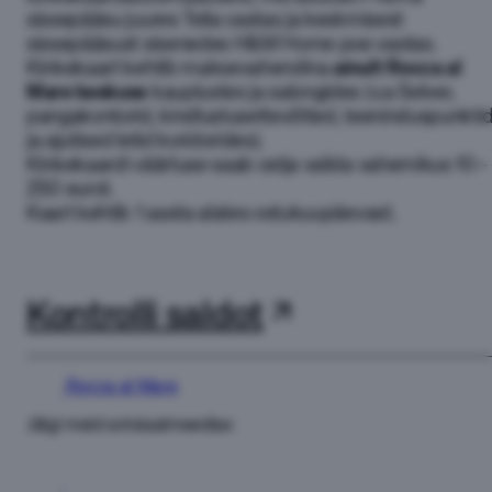
sissepääsu juures Telia vastas ja keskmisest
sissepääsust sisenedes H&M Home poe vastas.
Kinkekaart kehtib maksevahendina
ainult Rocca al
Mare keskuse
kauplustes ja salongides (v.a Selver,
pangakontorid, kindlustusettevõtted, teeninduspunkti
ja ajutised letid koridorides).
Kinkekaardi väärtuse saab ostja valida vahemikus 10–
250 eurot.
Kaart kehtib 1 aasta alates ostukuupäevast.
Kontrolli saldot
Rocca al Mare
Jälgi meid sotsiaalmeedias