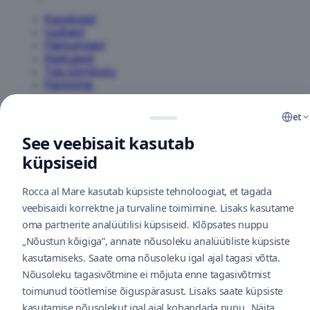
Kauplused
Uudised
Pakkumised
Keskusest
Tule üürnikuks
Parkimine
Lahtiolekuajad
et
Kontakt
See veebisait kasutab
Kinkekaart
Kuidas tulla
küpsiseid
Toitlustus
Tagasiside
Citycon
Rocca al Mare kasutab küpsiste tehnoloogiat, et tagada
V
Teenused
veebisaidi korrektne ja turvaline toimimine. Lisaks kasutame
Küpsiste kasutamise eeskiri
oma partnerite analüütilisi küpsiseid. Klõpsates nuppu
„Nõustun kõigiga”, annate nõusoleku analüütiliste küpsiste
L
Citycon portal
kasutamiseks. Saate oma nõusoleku igal ajal tagasi võtta.
Privaatsuspoliitika
Nõusoleku tagasivõtmine ei mõjuta enne tagasivõtmist
A
Privaatsuspoliitika (EN)
toimunud töötlemise õiguspärasust. Lisaks saate küpsiste
Videovalve keskustes
kasutamise nõusolekut igal ajal kohandada nupu „Näita