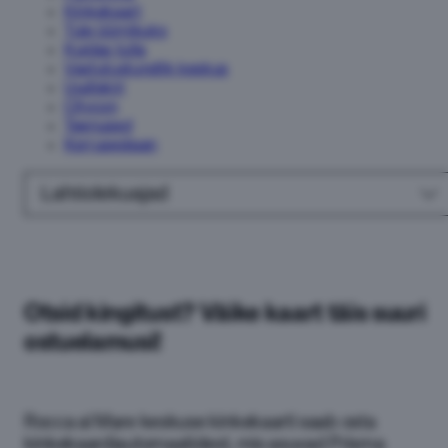
Kinkekaart
Tule üürnikuks
Kuidas tulla
Vastutustundlik keskus
Uudiskiri
Citycon
Teenused
Korruseplaan
Lahtiolekuajad
Otsid kingitust? Väike kaart täis suuri
ostuelamusi!
Rocca al Mare keskuse kinkekaarti saab osta
kinkekaardiautomaatidest, mis asuvad Prisma