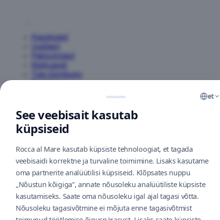
Kauplused
Uudised
Pakkumised
Keskusest
Tule üürnikuks
Parkimine
et
Lahtiolekuajad
See veebisait kasutab
Kontakt
Kinkekaart
küpsiseid
Kuidas tulla
Toitlustus
Rocca al Mare kasutab küpsiste tehnoloogiat, et tagada
Tagasiside
V
Citycon
veebisaidi korrektne ja turvaline toimimine. Lisaks kasutame
Teenused
oma partnerite analüütilisi küpsiseid. Klõpsates nuppu
Küpsiste kasutamise eeskiri
„Nõustun kõigiga”, annate nõusoleku analüütiliste küpsiste
L
kasutamiseks. Saate oma nõusoleku igal ajal tagasi võtta.
Citycon portal
Nõusoleku tagasivõtmine ei mõjuta enne tagasivõtmist
A
Privaatsuspoliitika
toimunud töötlemise õiguspärasust. Lisaks saate küpsiste