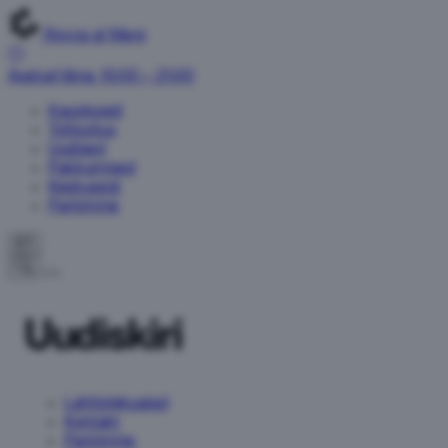
Rocca al Mare
Avatud täna: 10:00 – 21:00
Kauplused
Toitlustus
Uudised
Pakkumised
Keskusest
Parkimine
ET
Uudiskiri
Lahtiolekuajad
Kontakt
Parkimine