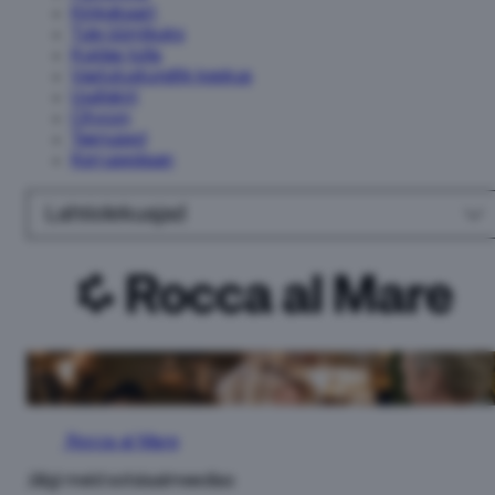
Kinkekaart
Tule üürnikuks
Kuidas tulla
Vastutustundlik keskus
Uudiskiri
Citycon
Teenused
Korruseplaan
Lahtiolekuajad
Rocca al Mare
Jälgi meid sotsiaalmeedias