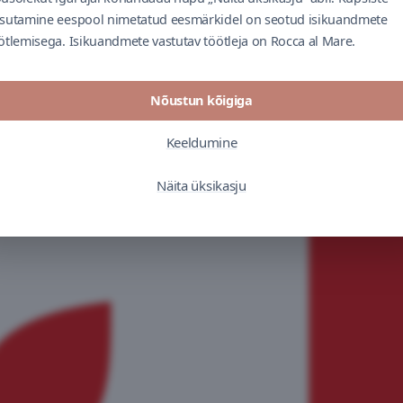
sutamine eespool nimetatud eesmärkidel on seotud isikuandmete
ötlemisega. Isikuandmete vastutav töötleja on Rocca al Mare.
Nõustun kõigiga
Keeldumine
Näita üksikasju